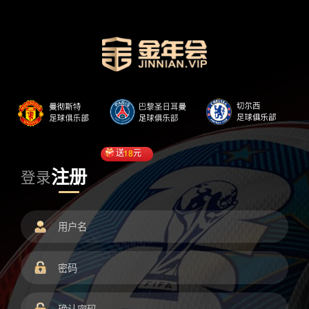
送
18
元
注册
登录